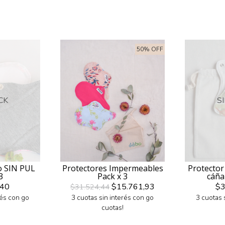
50% OFF
CK
S
o SIN PUL
Protectores Impermeables
Protector
3
Pack x 3
cáña
,40
$15.761,93
$3
$31.524,44
rés con go
3 cuotas sin interés con go
3 cuotas 
cuotas!