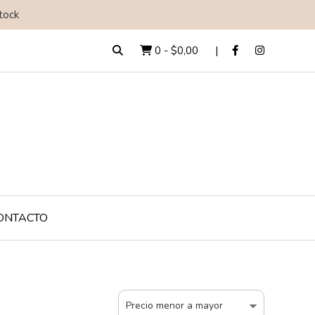
tock
0
-
$0,00
ONTACTO