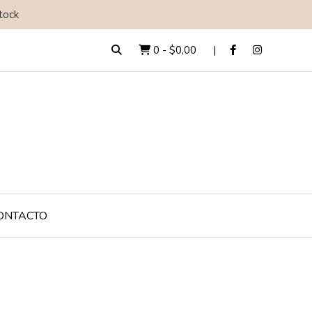
tock
0
-
$0,00
ONTACTO